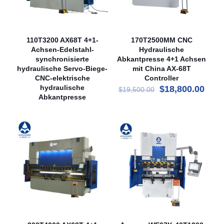
110T3200 AX68T 4+1-
170T2500MM CNC
Achsen-Edelstahl-
Hydraulische
synchronisierte
Abkantpresse 4+1 Achsen
hydraulische Servo-Biege-
mit China AX-68T
CNC-elektrische
Controller
hydraulische
Ursprünglicher
Aktue
$
18,800.00
$
19,500.00
Abkantpresse
Preis
Prei
war:
ist:
$19,500.00
$18,