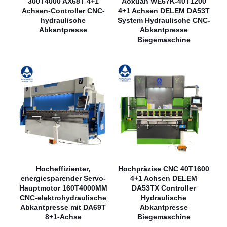
300T4000 AX68T 4+1
Aoxuan WE67K-40T1200
Achsen-Controller CNC-
4+1 Achsen DELEM DA53T
hydraulische
System Hydraulische CNC-
Abkantpresse
Abkantpresse
Biegemaschine
Hocheffizienter,
Hochpräzise CNC 40T1600
energiesparender Servo-
4+1 Achsen DELEM
Hauptmotor 160T4000MM
DA53TX Controller
CNC-elektrohydraulische
Hydraulische
Abkantpresse mit DA69T
Abkantpresse
8+1-Achse
Biegemaschine