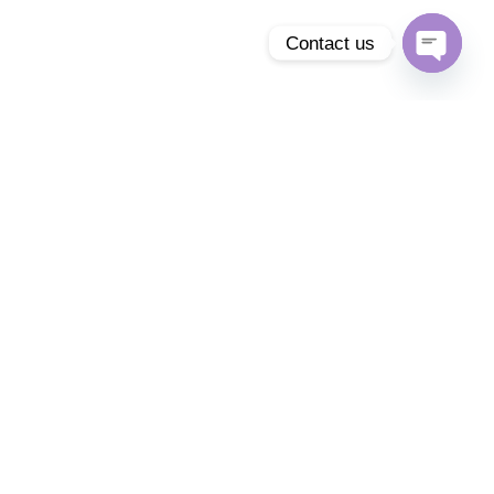
Contact us
Open
chaty
Watch
our video
Ut ultricies imperdiet sodales. Aliquam ac dui vel dui
vulputate consectetur.